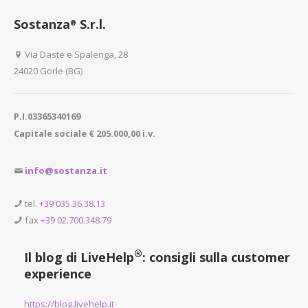
Sostanza
S.r.l.
®
Via Daste e Spalenga, 28
24020 Gorle (BG)
P.I.03365340169
Capitale sociale € 205.000,00 i.v.
info@sostanza.it
tel.
+39 035.36.38.13
fax
+39 02.700.348.79
®
Il blog di LiveHelp
: consigli sulla customer
experience
https://blog.livehelp.it